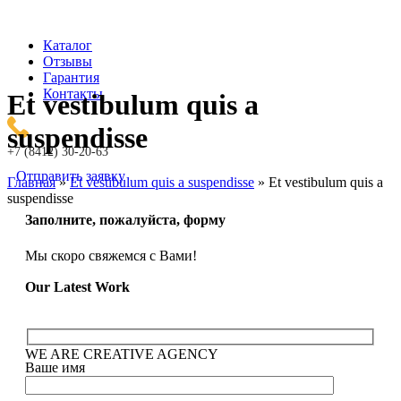
Каталог
Отзывы
Гарантия
Контакты
Et vestibulum quis a
suspendisse
+7 (8412) 30-20-63
Отправить заявку
Главная
»
Et vestibulum quis a suspendisse
»
Et vestibulum quis a
suspendisse
Заполните, пожалуйста, форму
Мы скоро свяжемся с Вами!
Our Latest Work
WE ARE CREATIVE AGENCY
Ваше имя