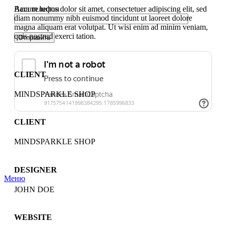
Ваш телефон
Accum luctus dolor sit amet, consectetuer adipiscing elit, sed
diam nonummy nibh euismod tincidunt ut laoreet dolore
magna aliquam erat volutpat. Ut wisi enim ad minim veniam,
quis nostrud exerci tation.
CLIENT
MINDSPARKLE SHOP
CLIENT
Нажимая на кнопку «Отправить», Вы даете согласие на
обработку персональных данных в соответствии с
MINDSPARKLE SHOP
условиями
Политики конфиденциальности
DESIGNER
Меню
JOHN DOE
WEBSITE