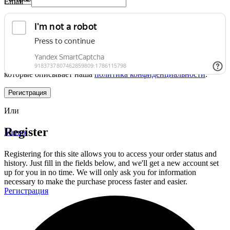
Email
*
Ссылка для установки нового пароля будет отправлена ​​на ваш
адрес электронной почты.
Ваши персональные данные будут использоваться для
упрощения вашего дальнейшего взаимодействия с сайтом,
управления доступом к вашему аккаунту и для прочих целей,
которые описывает наша
политика конфиденциальности
.
Нажимая на кнопку «Отправить», Вы даете согласие на
Регистрация
обработку персональных данных в соответствии с условиями
Политики конфиденциальности
Или
Register
Меню
Registering for this site allows you to access your order status and
history. Just fill in the fields below, and we'll get a new account set
up for you in no time. We will only ask you for information
necessary to make the purchase process faster and easier.
Регистрация