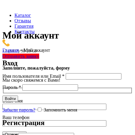
Каталог
Отзывы
Гарантия
Контакты
Мой аккаунт
Главная
»
Мой аккаунт
+7 (8412) 30-20-63
Отправить заявку
Вход
Заполните, пожалуйста, форму
Имя пользователя или Email
*
Мы скоро свяжемся с Вами!
Пароль
*
Войти
Ваше имя
Забыли пароль?
Запомнить меня
Ваш телефон
Регистрация