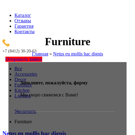
Каталог
Отзывы
Гарантия
Контакты
Furniture
+7 (8412) 30-20-63
Главная
»
Netus eu mollis hac dignis
Отправить заявку
Все
Accessories
Decor
Заполните, пожалуйста, форму
Furniture
Kitchen
Мы скоро свяжемся с Вами!
Lighting
Увеличить
Furniture
Netus eu mollis hac dignis